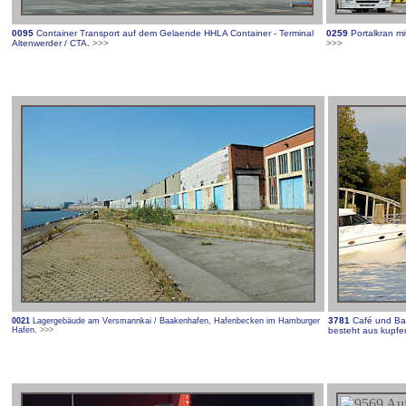
0095
Container Transport auf dem Gelaende HHLA Container - Terminal
0259
Portalkran mi
Altenwerder / CTA.
>>>
>>>
3781
Café und Bar
0021
Lagergebäude am Versmannkai / Baakenhafen, Hafenbecken im Hamburger
Hafen.
>>>
besteht aus kupf