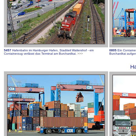
5457
Hafenbahn im Hamburger Hafen, Stadtteil Waltershof - ein
0805
Ein Containe
Containerzug verlässt das Terminal am Burchardkai.
>>>
Burchardkai aufg
Ha