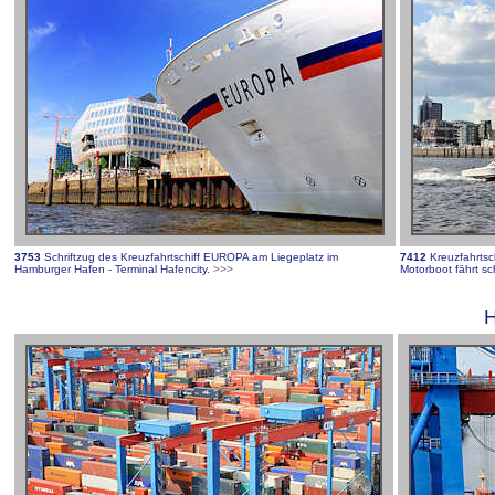
3753
Schriftzug des Kreuzfahrtschiff EUROPA am Liegeplatz im
7412
Kreuzfahrtsc
Hamburger Hafen - Terminal Hafencity.
>>>
Motorboot fährt s
H