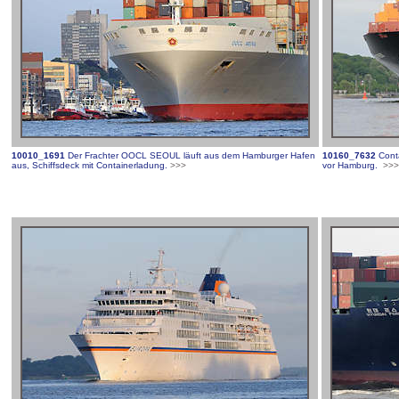
10010_1691
Der Frachter OOCL SEOUL läuft aus dem Hamburger Hafen
10160_7632
Cont
aus, Schiffsdeck mit Containerladung.
>>>
vor Hamburg.
>>>