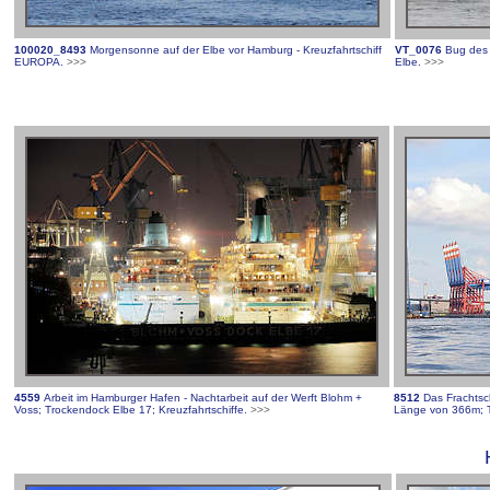
100020_8493
Morgensonne auf der Elbe vor Hamburg - Kreuzfahrtschiff
VT_0076
Bug des 
EUROPA.
>>>
Elbe.
>>>
4559
Arbeit im Hamburger Hafen - Nachtarbeit auf der Werft Blohm +
8512
Das Frachtsc
Voss; Trockendock Elbe 17; Kreuzfahrtschiffe.
>>>
Länge von 366m; T