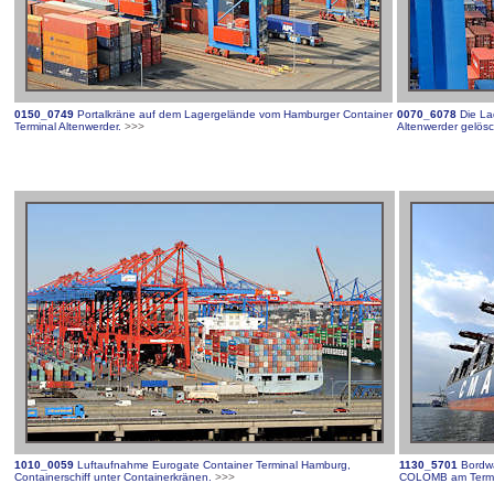
0150_0749
Portalkräne auf dem Lagergelände vom Hamburger Container
0070_6078
Die La
Terminal Altenwerder.
>>>
Altenwerder gelösc
1010_0059
Luftaufnahme Eurogate Container Terminal Hamburg,
1130_5701
Bordw
Containerschiff unter Containerkränen.
>>>
COLOMB am Termin