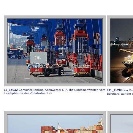
11_15642
Container Terminal Altenwerder CTA -die Container werden vom
011_15288
ein Co
Laschplatz mit der Portalkatze
.
>>>
Burchard, auf der 