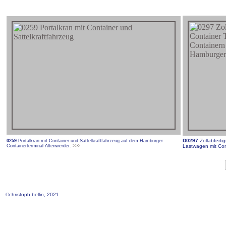
D0297
Zollabfert
0259
Portalkran mit Container und Sattelkraftfahrzeug auf dem Hamburger
Containerterminal Altenwerder.
>>>
Lastwagen mit Con
©christoph bellin, 2021