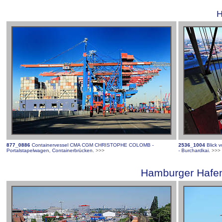
H
877_0886
Containervessel CMA CGM CHRISTOPHE COLOMB -
2536_1004
Blick 
Portalstapelwagen, Containerbrücken.
>>>
- Burchardkai.
>>>
Hamburger Hafen