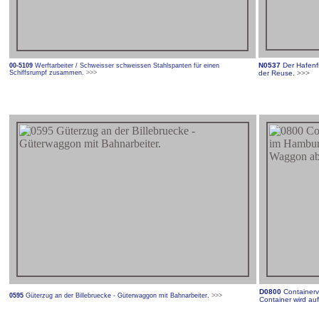
N0537
Der Hafenfi
00-5109
Werftarbeiter / Schweisser schweissen Stahlspanten für einen
Schiffsrumpf zusammen.
>>>
der Reuse.
>>>
D0800
Containerv
0595
Güterzug an der Billebruecke - Güterwaggon mit Bahnarbeiter.
>>>
Container wird a